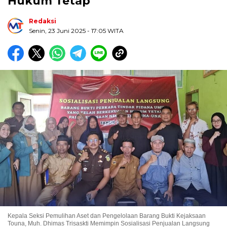
Hukum Tetap
Redaksi
Senin, 23 Juni 2025
- 17:05 WITA
Kepala Seksi Pemulihan Aset dan Pengelolaan Barang Bukti Kejaksaan
Touna, Muh. Dhimas Trisaskti Memimpin Sosialisasi Penjualan Langsung