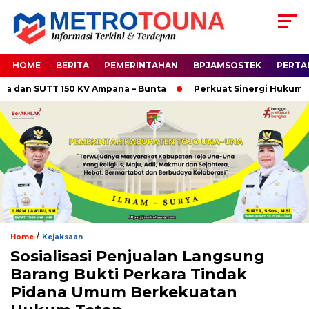
HOME
BERITA
PEMERINTAHAN
BPJAMSOSTEK
PERTA
n SUTT 150 KV Ampana – Bunta
Perkuat Sinergi Hukum, Kapol
/
Home
Kejaksaan
Sosialisasi Penjualan Langsung
Barang Bukti Perkara Tindak
Pidana Umum Berkekuatan