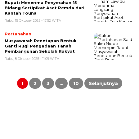
Bupati Menerima Penyerahan 15
Bidang Sertipikat Aset Pemda dari
Kantah Touna
Rabu, 15 Oktober 2025 - 17:52 WITA
Pertanahan
Musyawarah Penetapan Bentuk
Ganti Rugi Pengadaan Tanah
Pembangunan Sekolah Rakyat
Rabu, 8 Oktober 2025 - 11:09 WITA
Paginasi
pos
1
2
3
…
10
Selanjutnya