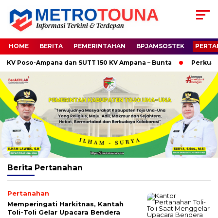
HOME
BERITA
PEMERINTAHAN
BPJAMSOSTEK
PERTA
KV Poso-Ampana dan SUTT 150 KV Ampana – Bunta
Perkuat Si
Berita
Pertanahan
Pertanahan
Memperingati Harkitnas, Kantah
Toli-Toli Gelar Upacara Bendera