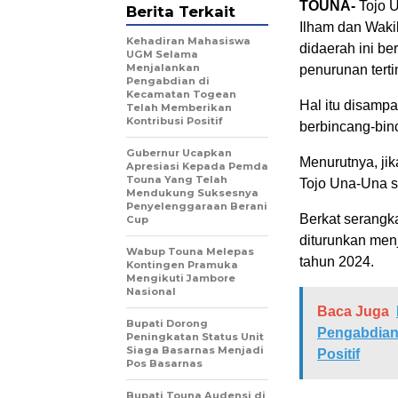
TOUNA-
Tojo U
Berita Terkait
Ilham dan Waki
Kehadiran Mahasiswa
didaerah ini be
UGM Selama
Menjalankan
penurunan terti
Pengabdian di
Kecamatan Togean
Hal itu disamp
Telah Memberikan
Kontribusi Positif
berbincang-binc
Gubernur Ucapkan
Menurutnya, ji
Apresiasi Kepada Pemda
Touna Yang Telah
Tojo Una-Una s
Mendukung Suksesnya
Penyelenggaraan Berani
Berkat serangka
Cup
diturunkan men
Wabup Touna Melepas
tahun 2024.
Kontingen Pramuka
Mengikuti Jambore
Nasional
Baca Juga
Bupati Dorong
Pengabdian
Peningkatan Status Unit
Siaga Basarnas Menjadi
Positif
Pos Basarnas
Bupati Touna Audensi di