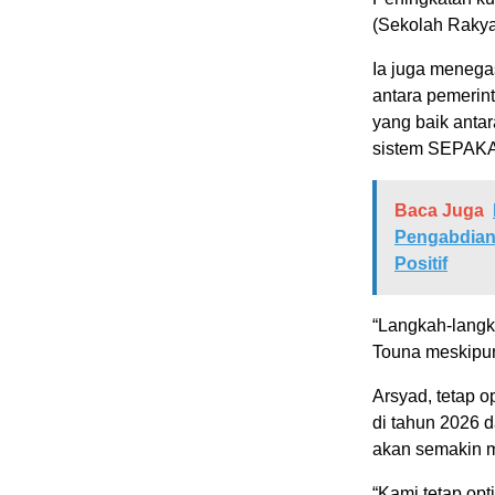
(Sekolah Rakyat
Ia juga menegas
antara pemerint
yang baik antar
sistem SEPAKA
Baca Juga
Pengabdian
Positif
“Langkah-langka
Touna meskipun
Arsyad, tetap 
di tahun 2026 d
akan semakin 
“Kami tetap o