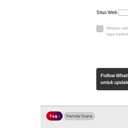
Situs Web
Simpan nama
saya beriku
Follow What
untuk update
Tag :
Pemda Touna