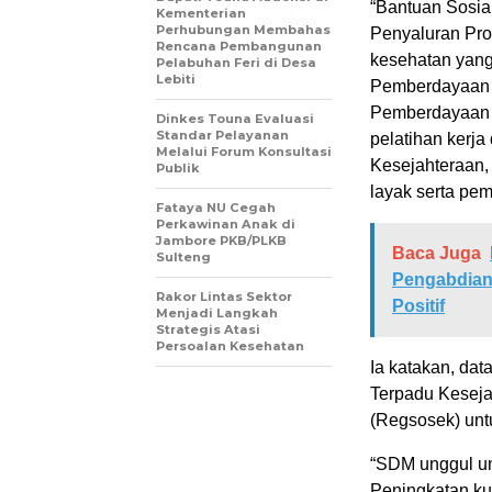
“Bantuan Sosia
Kementerian
Perhubungan Membahas
Penyaluran Pro
Rencana Pembangunan
kesehatan yang
Pelabuhan Feri di Desa
Lebiti
Pemberdayaan 
Pemberdayaan 
Dinkes Touna Evaluasi
Standar Pelayanan
pelatihan kerja
Melalui Forum Konsultasi
Kesejahteraan, 
Publik
layak serta pem
Fataya NU Cegah
Perkawinan Anak di
Jambore PKB/PLKB
Baca Juga
Sulteng
Pengabdian
Rakor Lintas Sektor
Positif
Menjadi Langkah
Strategis Atasi
Persoalan Kesehatan
Ia katakan, dat
Terpadu Keseja
(Regsosek) unt
“SDM unggul u
Peningkatan ku