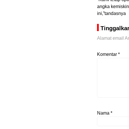
angka kemiskin
ini,”tandasnya
Tinggalka
Alamat email An
Komentar
*
Nama
*