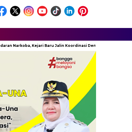
Narkoba, Kejari Baru Jalin Koordinasi Dengan BNNK Touna
D