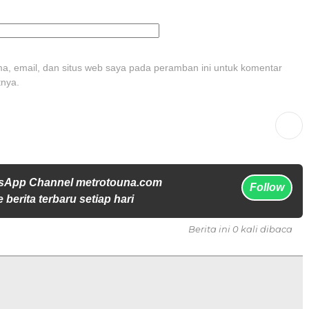
, email, dan situs web saya pada peramban ini untuk komentar
tnya.
sApp Channel metrotouna.com
Follow
 berita terbaru setiap hari
Berita ini 0 kali dibaca