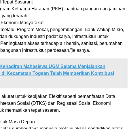
l Tepat Sasaran:
gram Keluarga Harapan (PKH), bantuan pangan dan jaminan
 yang terarah.
Ekonomi Masyarakat:
melalui Program Mekar, pengembangan, Bank Wakap Mikro,
 dan dukungan industri padat karya, Infrastruktur untuk
Peningkatan akses terhadap air bersih, sanitasi, perumahan
bangunan infrastruktur perdesaan,”jelasnya.
Kehadiran Mahasiswa UGM Selama Menjalankan
 di Kecamatan Togean Telah Memberikan Kontribusi
a akurat untuk kebijakan Efektif seperti pemanfaatan Data
hteraan Sosial (DTKS) dan Registrasi Sosial Ekonomi
uk memastikan tepat sasaran.
ntuk Masa Depan:
alitas sumber daya manusia melalui akses pendidikan gratis