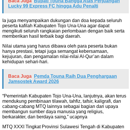
Baca Juga
Bupati Touna Bangga Atas Perjuangan
Lucky 99 Express FC hingga Adu Penalti
Ia juga menyampaikan dukungan dan doa kepada seluruh
peserta kafilah Kabupaten Tojo Una-Una agar dapat
mengikuti seluruh rangkaian perlombaan dengan baik serta
memberikan hasil terbaik bagi daerah.
Nilai utama yang harus dibawa oleh para peserta bukan
hanya prestasi, tetapi juga semangat kebersamaan,
kejujuran, dan pengamalan nilai-nilai Al-Qur’an dalam
kehidupan sehari-hari.
Baca Juga
Pemda Touna Raih Dua Penghargaan
Jamsostek Award 2026
“Pemerintah Kabupaten Tojo Una-Una, lanjutnya, akan terus
mendukung pembinaan tilawah, tahfiz, tafsir, kaligrafi, dan
cabang-cabang MTQ lainnya sebagai bagian dari upaya
membangun sumber daya manusia yang religius,
berkarakter, dan berdaya saing,” ucapnya
MTQ XXXI Tingkat Provinsi Sulawesi Tengah di Kabupaten