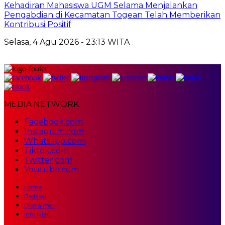
Kehadiran Mahasiswa UGM Selama Menjalankan
Pengabdian di Kecamatan Togean Telah Memberikan
Kontribusi Positif
Selasa, 4 Agu 2026 - 23:13 WITA
MEDIA NETWORK
Facebook.com
Instagram.com
Whatsapp.com
Tiktok.com
Twitter.com
Youtube.com
Home
Redaksi
Disclaimer
Info Iklan