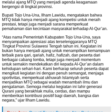
melalui ajang MTQ yang menjadi agenda keagamaan
bergengsi di tingkat provinsi.
Bupati Tojo Una-Una, Ilham Lawidu, mengatakan bahwa
MTQ tidak hanya menjadi ajang kompetisi untuk meraih
prestasi, tetapi juga menjadi sarana memperkuat
pemahaman dan kecintaan masyarakat terhadap Al-Qur’an.
“Atas nama Pemerintah Kabupaten Tojo Una-Una, saya
menyampaikan apresiasi atas terselenggaranya MTQ
Tingkat Provinsi Sulawesi Tengah tahun ini. Kegiatan ini
bukan hanya menjadi ajang untuk menampilkan kemampuan
terbaik para qari, qariah, hafiz, hafizah, dan peserta dari
berbagai cabang lomba, tetapi juga menjadi momentum
untuk semakin mendekatkan diri kepada Al-Qur’an dalam
kehidupan sehari-hari. Kami berharap seluruh peserta dapat
mengikuti kegiatan ini dengan penuh semangat, menjaga
sportivitas, memperkuat ukhuwah Islamiyah serta
menjadikan MTQ sebagai wadah menambah ilmu dan
pengalaman. Semoga melalui kegiatan ini lahir generasi
Qurani yang berakhlak mulia, cerdas, dan mampu
memberikan kontribusi positif bagi daerah, bangsa dan
negara,” ujar Ilham Lawidu.