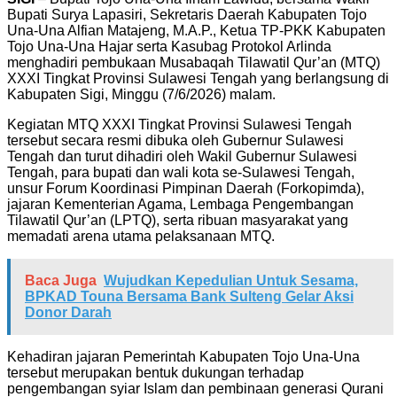
Bupati Surya Lapasiri, Sekretaris Daerah Kabupaten Tojo
Una-Una Alfian Matajeng, M.A.P., Ketua TP-PKK Kabupaten
Tojo Una-Una Hajar serta Kasubag Protokol Arlinda
menghadiri pembukaan Musabaqah Tilawatil Qur’an (MTQ)
XXXI Tingkat Provinsi Sulawesi Tengah yang berlangsung di
Kabupaten Sigi, Minggu (7/6/2026) malam.
Kegiatan MTQ XXXI Tingkat Provinsi Sulawesi Tengah
tersebut secara resmi dibuka oleh Gubernur Sulawesi
Tengah dan turut dihadiri oleh Wakil Gubernur Sulawesi
Tengah, para bupati dan wali kota se-Sulawesi Tengah,
unsur Forum Koordinasi Pimpinan Daerah (Forkopimda),
jajaran Kementerian Agama, Lembaga Pengembangan
Tilawatil Qur’an (LPTQ), serta ribuan masyarakat yang
memadati arena utama pelaksanaan MTQ.
Baca Juga
Wujudkan Kepedulian Untuk Sesama,
BPKAD Touna Bersama Bank Sulteng Gelar Aksi
Donor Darah
Kehadiran jajaran Pemerintah Kabupaten Tojo Una-Una
tersebut merupakan bentuk dukungan terhadap
pengembangan syiar Islam dan pembinaan generasi Qurani