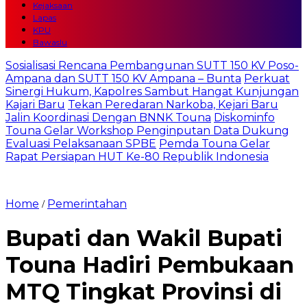
Kejaksaan
Lapas
KPU
Bawaslu
Sosialisasi Rencana Pembangunan SUTT 150 KV Poso-
Ampana dan SUTT 150 KV Ampana – Bunta
Perkuat
Sinergi Hukum, Kapolres Sambut Hangat Kunjungan
Kajari Baru
Tekan Peredaran Narkoba, Kejari Baru
Jalin Koordinasi Dengan BNNK Touna
Diskominfo
Touna Gelar Workshop Penginputan Data Dukung
Evaluasi Pelaksanaan SPBE
Pemda Touna Gelar
Rapat Persiapan HUT Ke-80 Republik Indonesia
Home
Pemerintahan
/
Bupati dan Wakil Bupati
Touna Hadiri Pembukaan
MTQ Tingkat Provinsi di