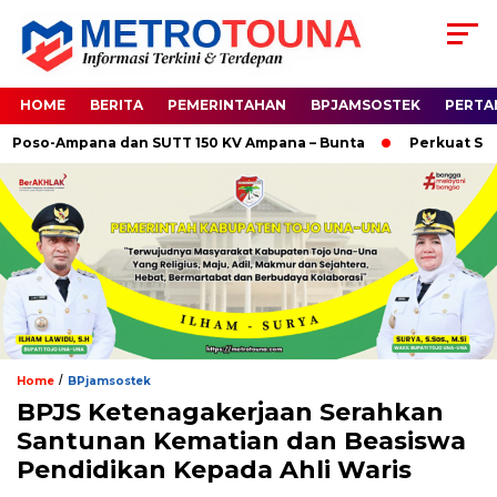
HOME
BERITA
PEMERINTAHAN
BPJAMSOSTEK
PERTA
so-Ampana dan SUTT 150 KV Ampana – Bunta
Perkuat Sinergi
/
Home
BPjamsostek
BPJS Ketenagakerjaan Serahkan
Santunan Kematian dan Beasiswa
Pendidikan Kepada Ahli Waris