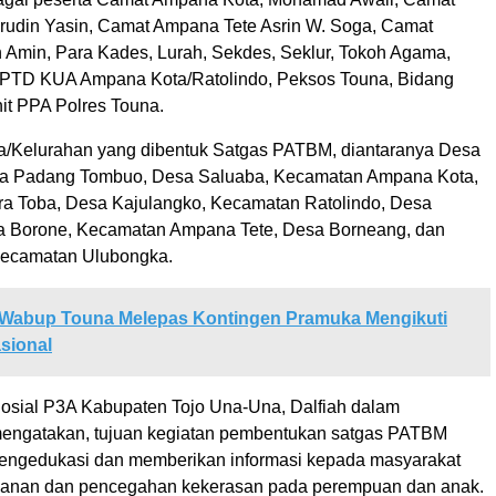
rudin Yasin, Camat Ampana Tete Asrin W. Soga, Camat
Amin, Para Kades, Lurah, Sekdes, Seklur, Tokoh Agama,
UPTD KUA Ampana Kota/Ratolindo, Peksos Touna, Bidang
it PPA Polres Touna.
a/Kelurahan yang dibentuk Satgas PATBM, diantaranya Desa
sa Padang Tombuo, Desa Saluaba, Kecamatan Ampana Kota,
a Toba, Desa Kajulangko, Kecamatan Ratolindo, Desa
a Borone, Kecamatan Ampana Tete, Desa Borneang, dan
Kecamatan Ulubongka.
Wabup Touna Melepas Kontingen Pramuka Mengikuti
sional
osial P3A Kabupaten Tojo Una-Una, Dalfiah dalam
engatakan, tujuan kegiatan pembentukan satgas PATBM
engedukasi dan memberikan informasi kepada masyarakat
ganan dan pencegahan kekerasan pada perempuan dan anak.