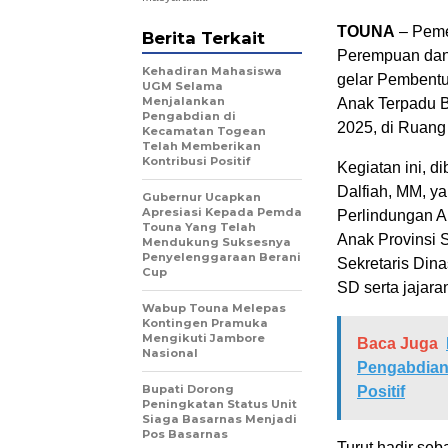
TOUNA
– Peme
Berita Terkait
Perempuan dan
Kehadiran Mahasiswa
gelar Pembentu
UGM Selama
Menjalankan
Anak Terpadu B
Pengabdian di
2025, di Ruang 
Kecamatan Togean
Telah Memberikan
Kontribusi Positif
Kegiatan ini, d
Dalfiah, MM, y
Gubernur Ucapkan
Apresiasi Kepada Pemda
Perlindungan 
Touna Yang Telah
Anak Provinsi 
Mendukung Suksesnya
Penyelenggaraan Berani
Sekretaris Din
Cup
SD serta jajar
Wabup Touna Melepas
Kontingen Pramuka
Mengikuti Jambore
Baca Juga
Nasional
Pengabdian
Bupati Dorong
Positif
Peningkatan Status Unit
Siaga Basarnas Menjadi
Pos Basarnas
Turut hadir se