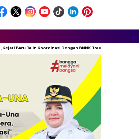
 Baru Jalin Koordinasi Dengan BNNK Touna
Diskominfo Toun