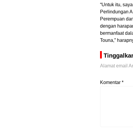
“Untuk itu, sa
Perlindungan 
Perempuan dan 
dengan harapan 
bermanfaat da
Touna,” harapn
Tinggalka
Alamat email An
Komentar
*