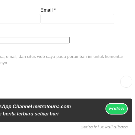
Email
*
, email, dan situs web saya pada peramban ini untuk komentar
tnya.
sApp Channel metrotouna.com
Follow
 berita terbaru setiap hari
Berita ini 36 kali dibaca