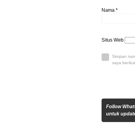
Nama
*
Situs Web
Simpan nama
saya beriku
Follow What
untuk update