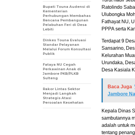
Bupati Touna Audensi di
Ratolindo Saba
Kementerian
Ulubongka Moh 
Perhubungan Membahas
Rencana Pembangunan
Fathayat NU, 
Pelabuhan Feri di Desa
PPPA serta Kan
Lebiti
Dinkes Touna Evaluasi
Terdapat 9 Des
Standar Pelayanan
Sansarino, De
Melalui Forum Konsultasi
Publik
Kelurahan Muar
Urundaka, Des
Fataya NU Cegah
Perkawinan Anak di
Desa Kasiala 
Jambore PKB/PLKB
Sulteng
Baca Juga
Rakor Lintas Sektor
Menjadi Langkah
Jambore Na
Strategis Atasi
Persoalan Kesehatan
Kepala Dinas S
sambutannya m
adalah untuk m
tentang penan