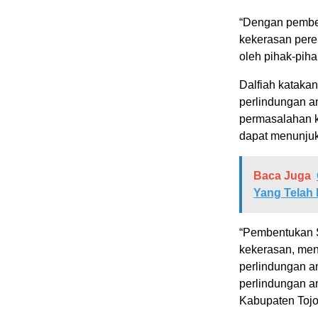
“Dengan pembe
kekerasan pere
oleh pihak-piha
Dalfiah kataka
perlindungan a
permasalahan k
dapat menunju
Baca Juga
Yang Telah
“Pembentukan S
kekerasan, me
perlindungan a
perlindungan a
Kabupaten Tojo