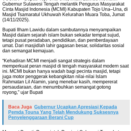
Gubernur Sulawesi Tengah melantik Pengurus Masyarakat
Cinta Masjid Indonesia (MCMI) Kabupaten Tojo Una–Una, di
Masjid Tsamaratul Ukhuwah Kelurahan Muara Toba, Jumat
(14/11/2025).
Bupati Ilham Lawidu dalam sambutannya menyampaikan
Masjid dalam sejarah islam bukan sekadar tempat sujud,
tetapi pusat peradaban, pendidikan, dan pemberdayaan
umat. Dari masjidlah lahir gagasan besar, solidaritas sosial
dan semangat kemajuan.
“Kehadiran MCMI menjadi sangat strategis dalam
memperkuat peran masjid di tengah masyarakat modern saat
ini. MCMI bukan hanya wadah bagi pecinta masjid, tetapi
juga motor penggerak kebangkitan nilai-nilai Islam
Rahmatan Lil Alamin, yang menebar kasih, mempererat
persaudaraan, dan menumbuhkan semangat gotong
royong,” ujar Bupati
Baca Juga
Gubernur Ucapkan Apresiasi Kepada
Pemda Touna Yang Telah Mendukung Suksesnya
Penyelenggaraan Berani Cup