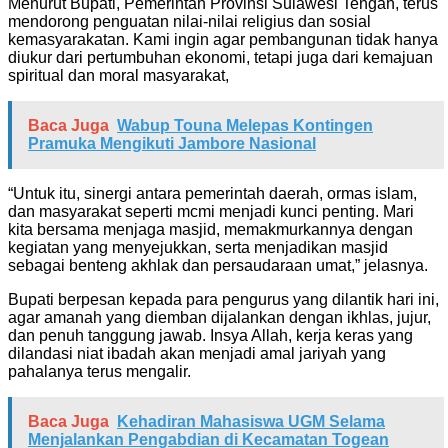
Menurut Bupati, Pemerintah Provinsi Sulawesi Tengah, terus
mendorong penguatan nilai-nilai religius dan sosial
kemasyarakatan. Kami ingin agar pembangunan tidak hanya
diukur dari pertumbuhan ekonomi, tetapi juga dari kemajuan
spiritual dan moral masyarakat,
Baca Juga
Wabup Touna Melepas Kontingen
Pramuka Mengikuti Jambore Nasional
“Untuk itu, sinergi antara pemerintah daerah, ormas islam,
dan masyarakat seperti mcmi menjadi kunci penting. Mari
kita bersama menjaga masjid, memakmurkannya dengan
kegiatan yang menyejukkan, serta menjadikan masjid
sebagai benteng akhlak dan persaudaraan umat,” jelasnya.
Bupati berpesan kepada para pengurus yang dilantik hari ini,
agar amanah yang diemban dijalankan dengan ikhlas, jujur,
dan penuh tanggung jawab. Insya Allah, kerja keras yang
dilandasi niat ibadah akan menjadi amal jariyah yang
pahalanya terus mengalir.
Baca Juga
Kehadiran Mahasiswa UGM Selama
Menjalankan Pengabdian di Kecamatan Togean