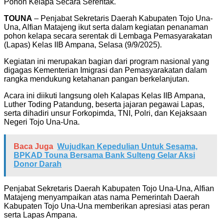
Pohon Kelapa Secara Serentak.
TOUNA
– Penjabat Sekretaris Daerah Kabupaten Tojo Una-
Una, Alfian Matajeng ikut serta dalam kegiatan penanaman
pohon kelapa secara serentak di Lembaga Pemasyarakatan
(Lapas) Kelas IIB Ampana, Selasa (9/9/2025).
Kegiatan ini merupakan bagian dari program nasional yang
digagas Kementerian Imigrasi dan Pemasyarakatan dalam
rangka mendukung ketahanan pangan berkelanjutan.
Acara ini diikuti langsung oleh Kalapas Kelas IIB Ampana,
Luther Toding Patandung, beserta jajaran pegawai Lapas,
serta dihadiri unsur Forkopimda, TNI, Polri, dan Kejaksaan
Negeri Tojo Una-Una.
Baca Juga
Wujudkan Kepedulian Untuk Sesama,
BPKAD Touna Bersama Bank Sulteng Gelar Aksi
Donor Darah
Penjabat Sekretaris Daerah Kabupaten Tojo Una-Una, Alfian
Matajeng menyampaikan atas nama Pemerintah Daerah
Kabupaten Tojo Una-Una memberikan apresiasi atas peran
serta Lapas Ampana.