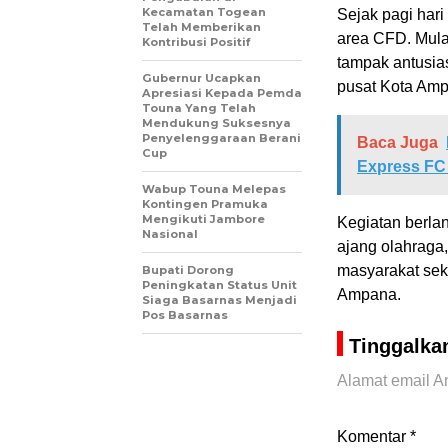
Kecamatan Togean
Sejak pagi hari
Telah Memberikan
area CFD. Mulai
Kontribusi Positif
tampak antusias
Gubernur Ucapkan
pusat Kota Am
Apresiasi Kepada Pemda
Touna Yang Telah
Mendukung Suksesnya
Penyelenggaraan Berani
Baca Juga
Cup
Express FC 
Wabup Touna Melepas
Kontingen Pramuka
Mengikuti Jambore
Kegiatan berla
Nasional
ajang olahraga
masyarakat sek
Bupati Dorong
Peningkatan Status Unit
Ampana.
Siaga Basarnas Menjadi
Pos Basarnas
Tinggalka
Alamat email An
Komentar
*