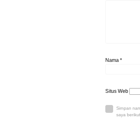
Nama
*
Situs Web
Simpan nama
saya beriku