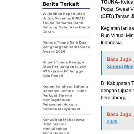
TOUNA-
Ketua
Berita Terkait
Pocari Sweat Vi
Wujudkan Kepedulian
(CFD) Taman JH
Untuk Sesama, BPKAD
Touna Bersama Bank
Sulteng Gelar Aksi Donor
Kegiatan lari s
Darah
Run Virtual Min
Indonesia.
Pemda Touna Raih Dua
Penghargaan Jamsostek
Award 2026
Baca Juga
Bupati Touna Bangga
Sinergi Me
Atas Perjuangan Lucky
99 Express FC hingga
Adu Penalti
Di Kabupaten T
Kemenkumham Sulteng
dengan tujuan 
Bersama Pemda Touna
Perkuat Sinergi
berolahraga.
Meningkatkan
Pelayanan Hukum
Kepada Masyarakat
Baca Juga
Kehadiran Mahasiswa
2026
UGM Selama
Menjalankan
Pengabdian di