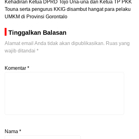
Kehadiran Ketua DPRD Tojo Una-una dan Ketua TP PKK
Touna serta pengurus KKIG disambut hangat para pelaku
UMKM di Provinsi Gorontalo
Tinggalkan Balasan
Alamat email Anda tidak akan dipublikasikan.
Ruas yang
wajib ditandai
*
Komentar
*
Nama
*