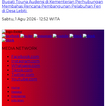
Bupati Touna Audensi di Kementerian Perhubungan
Membahas Rencana Pembangunan Pelabuhan Feri
di Desa Lebiti
Sabtu, 1 Agu 2026 - 12:52 WITA
MEDIA NETWORK
Facebook.com
Instagram.com
Whatsapp.com
Tiktok.com
Twitter.com
Youtube.com
Home
Redaksi
Disclaimer
Info Iklan