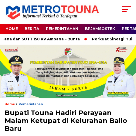
HOME
BERITA
PEMERINTAHAN
BPJAMSOSTEK
PERTA
 dan SUTT 150 KV Ampana – Bunta
Perkuat Sinergi Hukum, Ka
/
Home
Pemerintahan
Bupati Touna Hadiri Perayaan
Malam Ketupat di Kelurahan Bailo
Baru