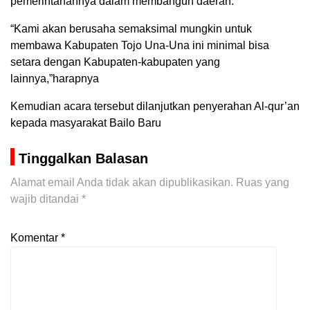
pemerintahannya dalam membangun daerah.
“Kami akan berusaha semaksimal mungkin untuk
membawa Kabupaten Tojo Una-Una ini minimal bisa
setara dengan Kabupaten-kabupaten yang
lainnya,”harapnya
Kemudian acara tersebut dilanjutkan penyerahan Al-qur’an
kepada masyarakat Bailo Baru
Tinggalkan Balasan
Alamat email Anda tidak akan dipublikasikan.
Ruas yang
wajib ditandai
*
Komentar
*