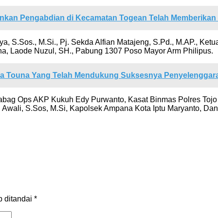
kan Pengabdian di Kecamatan Togean Telah Memberikan Ko
urya, S.Sos., M.Si., Pj. Sekda Alfian Matajeng, S.Pd., M.AP.,
-Una, Laode Nuzul, SH., Pabung 1307 Poso Mayor Arm Philipus.
a Touna Yang Telah Mendukung Suksesnya Penyelenggar
, Kabag Ops AKP Kukuh Edy Purwanto, Kasat Binmas Polres T
i, S.Sos, M.Si, Kapolsek Ampana Kota Iptu Maryanto, Danram
b ditandai
*