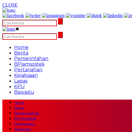
CLOSE
✖
Home
Berita
Pemerintahan
BPjamsostek
Pertanahan
Kejaksaan
Lapas
KPU
Bawaslu
Home
Berita
Pemerintahan
BPjamsostek
Pertanahan
Kejaksaan