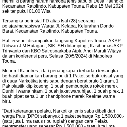
memiliki barang haram narkoba jenis sabu di Desa Patingko,
Kecamatan Ratolindo, Kabupaten Touna, Rabu 15 Mei 2024
sekitar pukul 01.00 Wita.
Tersangka berinsial FD alias Isal (28) seorang
pelajar/mahasiswa Warga Jl. Kelapa, Kelurahan Dondo
Barat, Kecamatan Ratolindo, Kabupaten Touna.
Hal tersebut disampaikan langsung Kapolres Touna, AKBP
Ridwan J.M Hutagaol, SIK, SH didampingi, Kasihumas AKP
Trinyanto dan KBO Satresnarkoba Aiptu Andi Maruli Wijaya
dalam konferensi pers, Selasa (20/5/2024) di Mapolres
Touna.
Menurut Kapolres , dari penangkapan terhadap tersangka
berhasil diamankan barang bukti 1 Paket serbuk kristal yang
di duga Narkotika jenis sabu dengan berat bruto 1 gram, 1
Pak plastik klip kosong, 1 buah pembungkus rokok merek
Dunhill warna hitam, 1 buah jaket wara hijau, 1 buah pirex, 1
buah pipet serta 1 unit handphone merek Realme warna
biru.
“Dari keterangan pelaku, Narkotika jenis sabu dibeli dari
warga Palu (DPO) sebanyak 1 paket seharga Rp.1.500.000,-
(satu juta Lima ratus ribu rupiah) dengan cara Pelaku
mentransfer uang sebesar Rp 1.500.000,- (satu juta lima