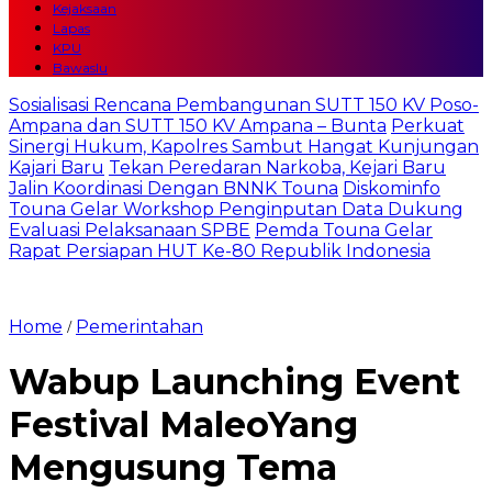
Kejaksaan
Lapas
KPU
Bawaslu
Sosialisasi Rencana Pembangunan SUTT 150 KV Poso-
Ampana dan SUTT 150 KV Ampana – Bunta
Perkuat
Sinergi Hukum, Kapolres Sambut Hangat Kunjungan
Kajari Baru
Tekan Peredaran Narkoba, Kejari Baru
Jalin Koordinasi Dengan BNNK Touna
Diskominfo
Touna Gelar Workshop Penginputan Data Dukung
Evaluasi Pelaksanaan SPBE
Pemda Touna Gelar
Rapat Persiapan HUT Ke-80 Republik Indonesia
Home
Pemerintahan
/
Wabup Launching Event
Festival MaleoYang
Mengusung Tema