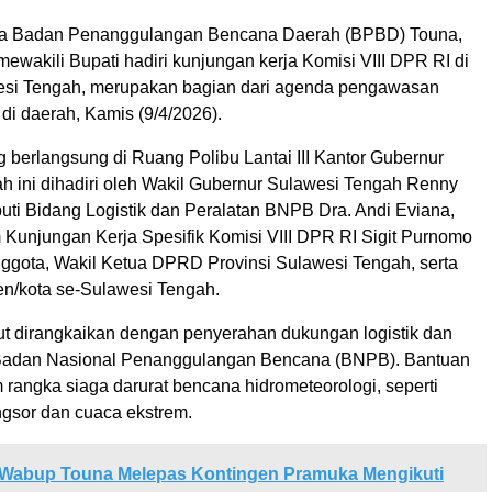
a Badan Penanggulangan Bencana Daerah (BPBD) Touna,
mewakili Bupati hadiri kunjungan kerja Komisi VIII DPR RI di
esi Tengah, merupakan bagian dari agenda pengawasan
di daerah, Kamis (9/4/2026).
 berlangsung di Ruang Polibu Lantai III Kantor Gubernur
h ini dihadiri oleh Wakil Gubernur Sulawesi Tengah Renny
uti Bidang Logistik dan Peralatan BNPB Dra. Andi Eviana,
m Kunjungan Kerja Spesifik Komisi VIII DPR RI Sigit Purnomo
nggota, Wakil Ketua DPRD Provinsi Sulawesi Tengah, serta
n/kota se-Sulawesi Tengah.
rut dirangkaikan dengan penyerahan dukungan logistik dan
 Badan Nasional Penanggulangan Bencana (BNPB). Bantuan
 rangka siaga darurat bencana hidrometeorologi, seperti
ongsor dan cuaca ekstrem.
Wabup Touna Melepas Kontingen Pramuka Mengikuti