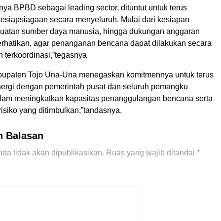
ya BPBD sebagai leading sector, dituntut untuk terus
esiapsiagaan secara menyeluruh. Mulai dari kesiapan
guatan sumber daya manusia, hingga dukungan anggaran
perhatikan, agar penanganan bencana dapat dilakukan secara
an terkoordinasi,”tegasnya
bupaten Tojo Una-Una menegaskan komitmennya untuk terus
ergi dengan pemerintah pusat dan seluruh pemangku
lam meningkatkan kapasitas penanggulangan bencana serta
isiko yang ditimbulkan,”tandasnya.
n Balasan
da tidak akan dipublikasikan.
Ruas yang wajib ditandai
*