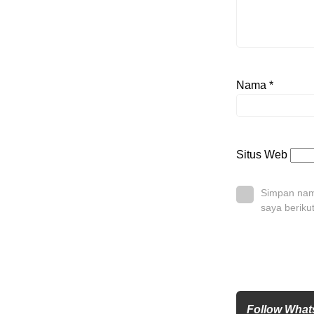
Nama
*
Situs Web
Simpan nama
saya beriku
Follow What