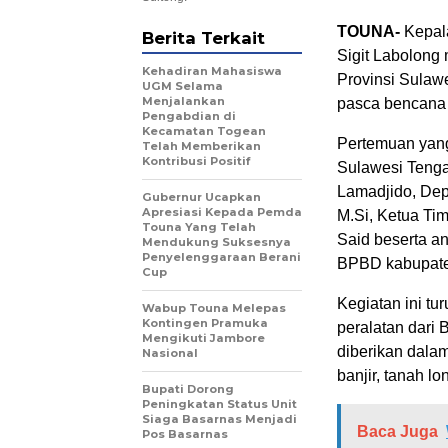
TOUNA-
Kepal
Berita Terkait
Sigit Labolong 
Kehadiran Mahasiswa
Provinsi Sulaw
UGM Selama
Menjalankan
pasca bencana 
Pengabdian di
Kecamatan Togean
Pertemuan yang
Telah Memberikan
Kontribusi Positif
Sulawesi Tenga
Lamadjido, Dep
Gubernur Ucapkan
Apresiasi Kepada Pemda
M.Si, Ketua Ti
Touna Yang Telah
Said beserta a
Mendukung Suksesnya
Penyelenggaraan Berani
BPBD kabupate
Cup
Kegiatan ini tu
Wabup Touna Melepas
Kontingen Pramuka
peralatan dari
Mengikuti Jambore
diberikan dalam
Nasional
banjir, tanah l
Bupati Dorong
Peningkatan Status Unit
Siaga Basarnas Menjadi
Baca Juga
Pos Basarnas