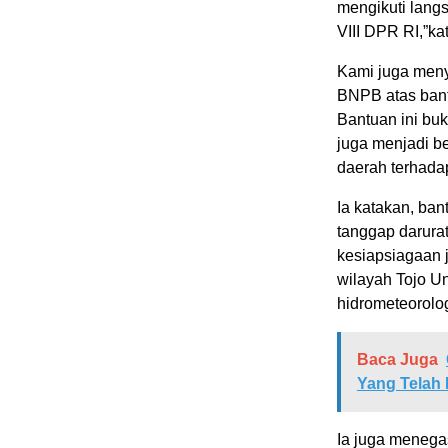
mengikuti lan
VIII DPR RI,”ka
Kami juga meny
BNPB atas bant
Bantuan ini buk
juga menjadi b
daerah terhada
Ia katakan, ban
tanggap darurat
kesiapsiagaan j
wilayah Tojo U
hidrometeorolog
Baca Juga
Yang Telah
Ia juga menega