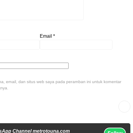
Email
*
, email, dan situs web saya pada peramban ini untuk komentar
tnya.
sApp Channel metrotouna.com