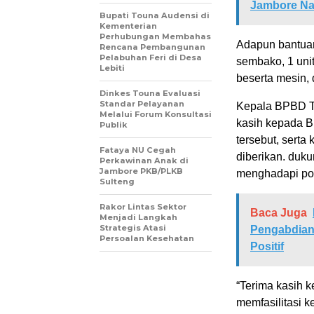
Jambore Na
Bupati Touna Audensi di
Kementerian
Perhubungan Membahas
Adapun bantuan
Rencana Pembangunan
Pelabuhan Feri di Desa
sembako, 1 unit
Lebiti
beserta mesin, 
Dinkes Touna Evaluasi
Standar Pelayanan
Kepala BPBD To
Melalui Forum Konsultasi
kasih kepada BP
Publik
tersebut, sert
Fataya NU Cegah
diberikan. duk
Perkawinan Anak di
Jambore PKB/PLKB
menghadapi po
Sulteng
Rakor Lintas Sektor
Baca Juga
Menjadi Langkah
Strategis Atasi
Pengabdian
Persoalan Kesehatan
Positif
“Terima kasih 
memfasilitasi k