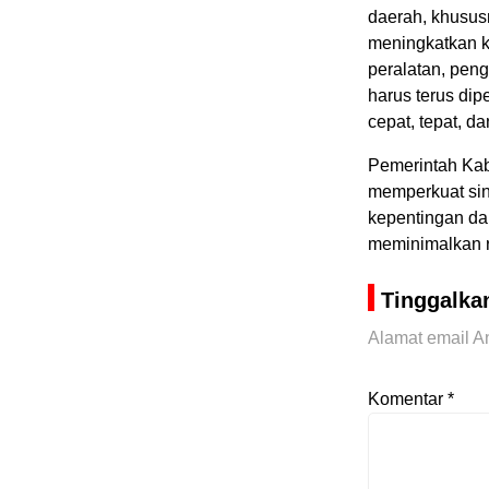
daerah, khususn
meningkatkan k
peralatan, pen
harus terus di
cepat, tepat, d
Pemerintah Ka
memperkuat sin
kepentingan da
meminimalkan r
Tinggalka
Alamat email An
Komentar
*