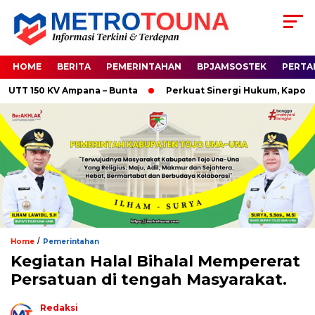
HOME
BERITA
PEMERINTAHAN
BPJAMSOSTEK
PERTA
150 KV Ampana – Bunta
Perkuat Sinergi Hukum, Kapolres Sa
/
Home
Pemerintahan
Kegiatan Halal Bihalal Mempererat
Persatuan di tengah Masyarakat.
Redaksi