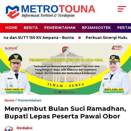
HOME
BERITA
PEMERINTAHAN
BPJAMSOSTEK
PERTA
dan SUTT 150 KV Ampana – Bunta
Perkuat Sinergi Hukum, Kap
/
Home
Pemerintahan
Menyambut Bulan Suci Ramadhan,
Bupati Lepas Peserta Pawai Obor
Redaksi