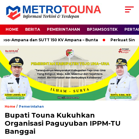
HOME
BERITA
PEMERINTAHAN
BPJAMSOSTEK
PERTA
-Ampana dan SUTT 150 KV Ampana – Bunta
Perkuat Sinergi H
/
Home
Pemerintahan
Bupati Touna Kukuhkan
Organisasi Paguyuban IPPM-TU
Banggai