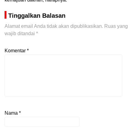
Tinggalkan Balasan
Alamat email Anda tidak akan dipublikasikan.
Ruas yang
wajib ditandai
*
Komentar
*
Nama
*