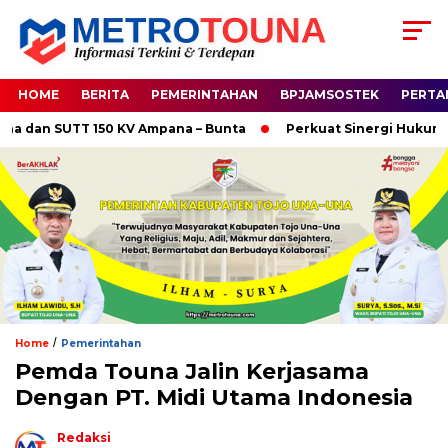
HOME
BERITA
PEMERINTAHAN
BPJAMSOSTEK
PERTA
n SUTT 150 KV Ampana – Bunta
Perkuat Sinergi Hukum, Kapo
/
Home
Pemerintahan
Pemda Touna Jalin Kerjasama
Dengan PT. Midi Utama Indonesia
Redaksi