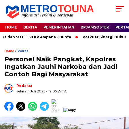
HOME
BERITA
PEMERINTAHAN
BPJAMSOSTEK
PERTA
an SUTT 150 KV Ampana – Bunta
Perkuat Sinergi Hukum, Kap
/
Home
Polres
Personel Naik Pangkat, Kapolres
Ingatkan Jauhi Narkoba dan Jadi
Contoh Bagi Masyarakat
Redaksi
Selasa, 1 Juli 2025
- 19:05 WITA