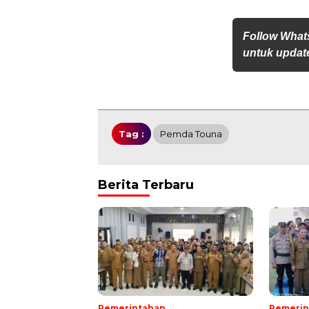
Follow What
untuk update
Tag :
Pemda Touna
Berita Terbaru
Pemerintahan
Pemerin