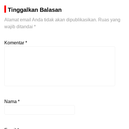
Tinggalkan Balasan
Alamat email Anda tidak akan dipublikasikan.
Ruas yang
wajib ditandai
*
Komentar
*
Nama
*