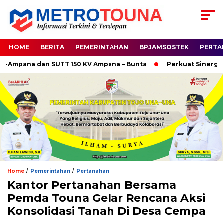
HOME
BERITA
PEMERINTAHAN
BPJAMSOSTEK
PERTA
mpana dan SUTT 150 KV Ampana – Bunta
Perkuat Sinergi Huk
/
/
Home
Pemerintahan
Pertanahan
Kantor Pertanahan Bersama
Pemda Touna Gelar Rencana Aksi
Konsolidasi Tanah Di Desa Cempa