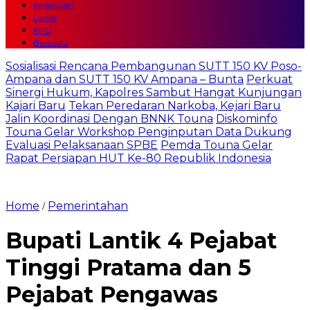
Kejaksaan
Lapas
KPU
Bawaslu
Sosialisasi Rencana Pembangunan SUTT 150 KV Poso-
Ampana dan SUTT 150 KV Ampana – Bunta
Perkuat
Sinergi Hukum, Kapolres Sambut Hangat Kunjungan
Kajari Baru
Tekan Peredaran Narkoba, Kejari Baru
Jalin Koordinasi Dengan BNNK Touna
Diskominfo
Touna Gelar Workshop Penginputan Data Dukung
Evaluasi Pelaksanaan SPBE
Pemda Touna Gelar
Rapat Persiapan HUT Ke-80 Republik Indonesia
Home
Pemerintahan
/
Bupati Lantik 4 Pejabat
Tinggi Pratama dan 5
Pejabat Pengawas