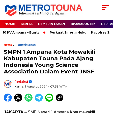
HOME
BERITA
PEMERINTAHAN
BPJAMSOSTEK
PERTA
 Ampana – Bunta
Perkuat Sinergi Hukum, Kapolres Sambut H
/
Home
Pemerintahan
SMPN 1 Ampana Kota Mewakili
Kabupaten Touna Pada Ajang
Indonesia Young Science
Association Dalam Event JNSF
Redaksi
Kamis, 1 Agustus 2024
- 07:33 WITA
JAKARTA
– SMP Negeri 1 Ampana Kota mewakili