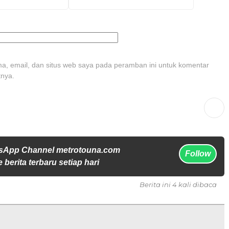
, email, dan situs web saya pada peramban ini untuk komentar
tnya.
sApp Channel metrotouna.com
Follow
 berita terbaru setiap hari
Berita ini 4 kali dibaca