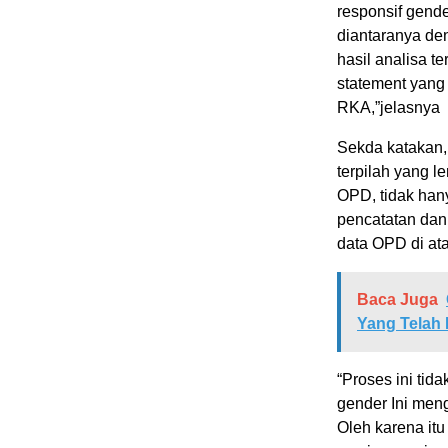
responsif gende
diantaranya de
hasil analisa 
statement yang
RKA,”jelasnya
Sekda katakan,
terpilah yang l
OPD, tidak hany
pencatatan dan
data OPD di at
Baca Juga
Yang Telah
“Proses ini tid
gender Ini men
Oleh karena it