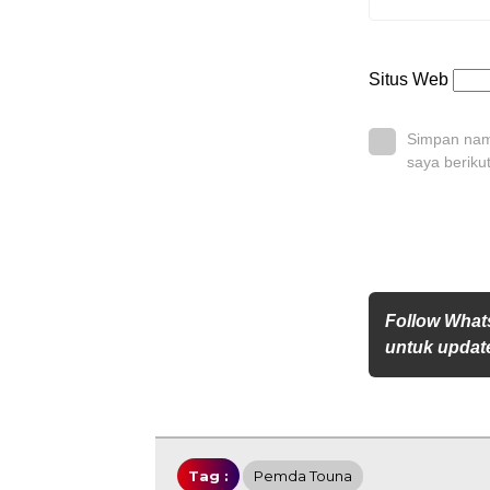
Situs Web
Simpan nama
saya beriku
Follow What
untuk update
Tag :
Pemda Touna