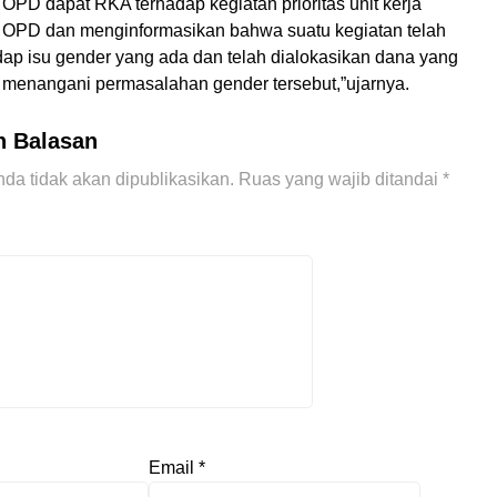
OPD dapat RKA terhadap kegiatan prioritas unit kerja
OPD dan menginformasikan bahwa suatu kegiatan telah
dap isu gender yang ada dan telah dialokasikan dana yang
menangani permasalahan gender tersebut,”ujarnya.
n Balasan
da tidak akan dipublikasikan.
Ruas yang wajib ditandai
*
Email
*