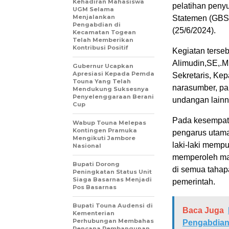
Kehadiran Mahasiswa
pelatihan peny
UGM Selama
Menjalankan
Statemen (GBS)
Pengabdian di
(25/6/2024).
Kecamatan Togean
Telah Memberikan
Kontribusi Positif
Kegiatan terse
Alimudin,SE,.M
Gubernur Ucapkan
Apresiasi Kepada Pemda
Sekretaris, Ke
Touna Yang Telah
narasumber, pa
Mendukung Suksesnya
Penyelenggaraan Berani
undangan lainn
Cup
Pada kesempat
Wabup Touna Melepas
Kontingen Pramuka
pengarus utam
Mengikuti Jambore
laki-laki memp
Nasional
memperoleh ma
Bupati Dorong
di semua tahap
Peningkatan Status Unit
Siaga Basarnas Menjadi
pemerintah.
Pos Basarnas
Bupati Touna Audensi di
Baca Juga
Kementerian
Perhubungan Membahas
Pengabdian
Rencana Pembangunan