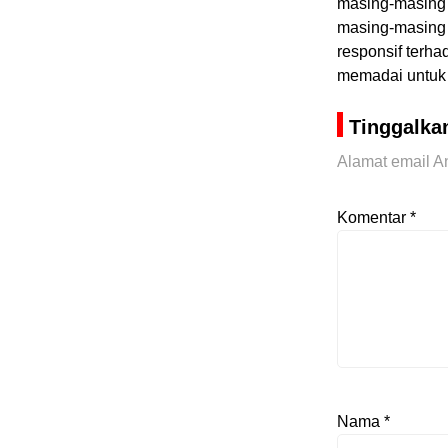
masing-masing 
masing-masing 
responsif terha
memadai untuk 
Tinggalka
Alamat email An
Komentar
*
Nama
*