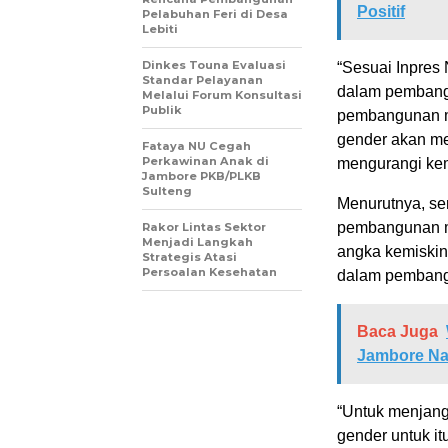
Positif
Pelabuhan Feri di Desa
Lebiti
Dinkes Touna Evaluasi
“Sesuai Inpres
Standar Pelayanan
dalam pembangu
Melalui Forum Konsultasi
Publik
pembangunan me
gender akan m
Fataya NU Cegah
Perkawinan Anak di
mengurangi kem
Jambore PKB/PLKB
Sulteng
Menurutnya, se
pembangunan m
Rakor Lintas Sektor
Menjadi Langkah
angka kemiskin
Strategis Atasi
Persoalan Kesehatan
dalam pembang
Baca Juga
Jambore Na
“Untuk menjang
gender untuk i