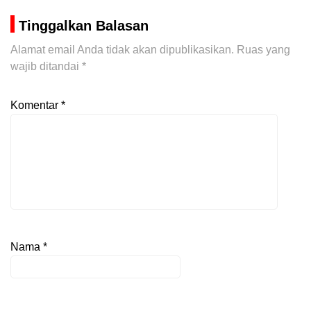
Tinggalkan Balasan
Alamat email Anda tidak akan dipublikasikan.
Ruas yang
wajib ditandai
*
Komentar
*
Nama
*