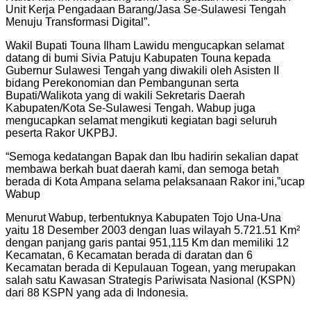
Unit Kerja Pengadaan Barang/Jasa Se-Sulawesi Tengah
Menuju Transformasi Digital”.
Wakil Bupati Touna Ilham Lawidu mengucapkan selamat
datang di bumi Sivia Patuju Kabupaten Touna kepada
Gubernur Sulawesi Tengah yang diwakili oleh Asisten II
bidang Perekonomian dan Pembangunan serta
Bupati/Walikota yang di wakili Sekretaris Daerah
Kabupaten/Kota Se-Sulawesi Tengah. Wabup juga
mengucapkan selamat mengikuti kegiatan bagi seluruh
peserta Rakor UKPBJ.
“Semoga kedatangan Bapak dan Ibu hadirin sekalian dapat
membawa berkah buat daerah kami, dan semoga betah
berada di Kota Ampana selama pelaksanaan Rakor ini,”ucap
Wabup
Menurut Wabup, terbentuknya Kabupaten Tojo Una-Una
yaitu 18 Desember 2003 dengan luas wilayah 5.721.51 Km²
dengan panjang garis pantai 951,115 Km dan memiliki 12
Kecamatan, 6 Kecamatan berada di daratan dan 6
Kecamatan berada di Kepulauan Togean, yang merupakan
salah satu Kawasan Strategis Pariwisata Nasional (KSPN)
dari 88 KSPN yang ada di Indonesia.