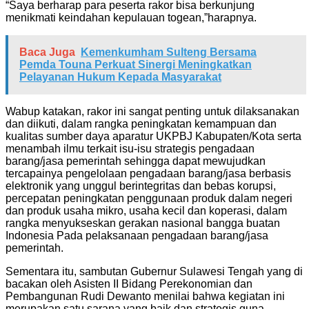
“Saya berharap para peserta rakor bisa berkunjung
menikmati keindahan kepulauan togean,”harapnya.
Baca Juga
Kemenkumham Sulteng Bersama
Pemda Touna Perkuat Sinergi Meningkatkan
Pelayanan Hukum Kepada Masyarakat
Wabup katakan, rakor ini sangat penting untuk dilaksanakan
dan diikuti, dalam rangka peningkatan kemampuan dan
kualitas sumber daya aparatur UKPBJ Kabupaten/Kota serta
menambah ilmu terkait isu-isu strategis pengadaan
barang/jasa pemerintah sehingga dapat mewujudkan
tercapainya pengelolaan pengadaan barang/jasa berbasis
elektronik yang unggul berintegritas dan bebas korupsi,
percepatan peningkatan penggunaan produk dalam negeri
dan produk usaha mikro, usaha kecil dan koperasi, dalam
rangka menyukseskan gerakan nasional bangga buatan
Indonesia Pada pelaksanaan pengadaan barang/jasa
pemerintah.
Sementara itu, sambutan Gubernur Sulawesi Tengah yang di
bacakan oleh Asisten II Bidang Perekonomian dan
Pembangunan Rudi Dewanto menilai bahwa kegiatan ini
merupakan satu sarana yang baik dan strategis guna