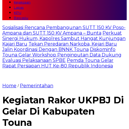
Kejaksaan
Lapas
KPU
Bawaslu
Sosialisasi Rencana Pembangunan SUTT 150 KV Poso-
Ampana dan SUTT 150 KV Ampana – Bunta
Perkuat
Sinergi Hukum, Kapolres Sambut Hangat Kunjungan
Kajari Baru
Tekan Peredaran Narkoba, Kejari Baru
Jalin Koordinasi Dengan BNNK Touna
Diskominfo
Touna Gelar Workshop Penginputan Data Dukung
Evaluasi Pelaksanaan SPBE
Pemda Touna Gelar
Rapat Persiapan HUT Ke-80 Republik Indonesia
Home
Pemerintahan
/
Kegiatan Rakor UKPBJ Di
Gelar Di Kabupaten
Touna