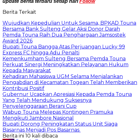
update berita terbaru setiap hari
Follow
Berita Terkait
Wujudkan Kepedulian Untuk Sesama, BPKAD Touna
Bersama Bank Sulteng Gelar Aksi Donor Darah
Pemda Touna Raih Dua Penghargaan Jamsostek
Award 2026
Bupati Touna Bangga Atas Perjuangan Lucky 99
Express FC hingga Adu Penalti
Kemenkumham Sulteng Bersama Pemda Touna
Perkuat Sinergi Meningkatkan Pelayanan Hukum
Kepada Masyarakat
Kehadiran Mahasiswa UGM Selama Menjalankan
Pengabdian di Kecamatan Togean Telah Memberikan
Kontribusi Positif
Gubernur Ucapkan Apresiasi Kepada Pemda Touna
Yang Telah Mendukung Suksesnya
Penyelenggaraan Berani Cup
Wabup Touna Melepas Kontingen Pramuka
Mengikuti Jambore Nasional
Bupati Dorong Peningkatan Status Unit Siaga
Basarnas Menjadi Pos Basarnas
Berita ini 10 kali dibaca