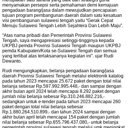
menyamakan persepsi serta pemahaman demi kemajuan
pengadaan barang/jasa dalam mewujudkan pencapaian
tujuan program pembangunan daerah dalam satu kesatuan
visi pembangunan sulawesi tengah yaitu “Gerak Cepat
Menuju Sulawesi Tengah Lebih Sejahtera Dan Lebih Maju”.
“Atas nama pribadi dan Pemerintah Provinsi Sulawesi
Tengah, saya mengapresiasi setinggi-tingginya kepada
UKPBJ pemda Provinsi Sulawesi Tengah maupun UKPBJ
pemda Kabupaten/Kota se-Sulawesi Tengah dan semua
yang terlibat atas terlaksananya kegiatan ini”. ujar Rudi
Dewanto.
Rudi mengungkapkan, belanja pengadaan barang/jasa
daerah Provinsi Sulawesi Tengah melalui elektronik katalog
pada tahun 2023 mencapai 25.672 paket dengan total nilai
belanja sebesar Rp.597.992.995.448,- dan sampai dengan
akhir bulan april 2024 telah mencapai 8.292 paket dengan
jumlah nilai belanja sebesar Rp.310.246.882.216,-
sedangkan untuk e-tender pada tahun 2023 mencapai 260
paket dengan total nilai belanja sebesar
Rp.1.880.264.510.899,- dan tahun 2024 sampai dengan
akhir bulan april telah mencapai 154 paket dengan jumlah
nilai belanja sebesar Rp.655.796.437.080,- untuk belanja
pemerintah provinsi sulawesi tengah melalui umk meningkat