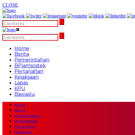
CLOSE
✖
Home
Berita
Pemerintahan
BPjamsostek
Pertanahan
Kejaksaan
Lapas
KPU
Bawaslu
Home
Berita
Pemerintahan
BPjamsostek
Pertanahan
Kejaksaan