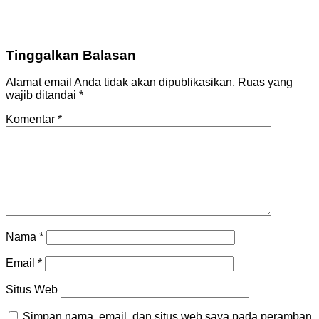
Tinggalkan Balasan
Alamat email Anda tidak akan dipublikasikan.
Ruas yang
wajib ditandai
*
Komentar
*
Nama
*
Email
*
Situs Web
Simpan nama, email, dan situs web saya pada peramban