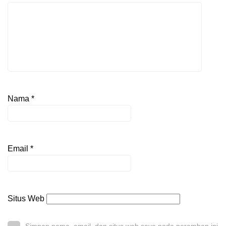
Nama
*
Email
*
Situs Web
Simpan nama, email, dan situs web saya pada peramban ini